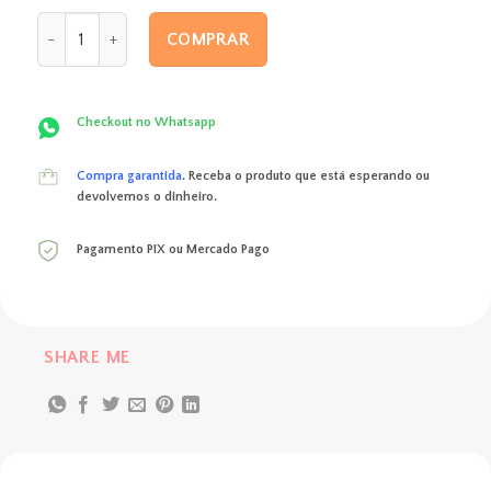
original
atual
Box Thais quantidade
era:
é:
COMPRAR
R$ 300,00.
R$ 289,00.
Checkout no Whatsapp
Compra garantida
. Receba o produto que está esperando ou
devolvemos o dinheiro.
Pagamento PIX ou Mercado Pago
SHARE ME