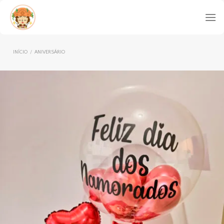
Skip
to
content
INÍCIO
/
ANIVERSÁRIO