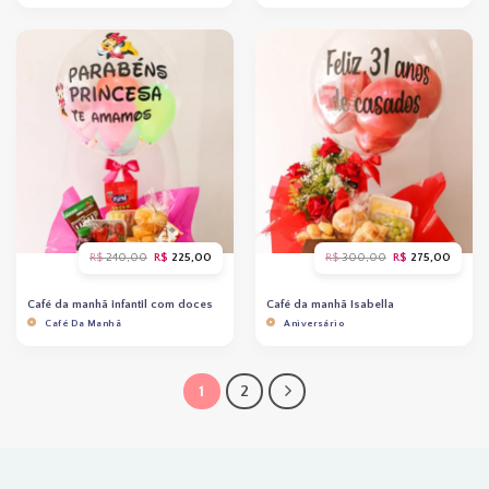
O
O
O
O
R$
240,00
R$
225,00
R$
300,00
R$
275,00
preço
preço
preço
preço
original
atual
original
atual
era:
é:
era:
é:
Café da manhã infantil com doces
Café da manhã Isabella
R$ 240,00.
R$ 225,00.
R$ 300,00.
R$ 275
Café Da Manhã
Aniversário
1
2