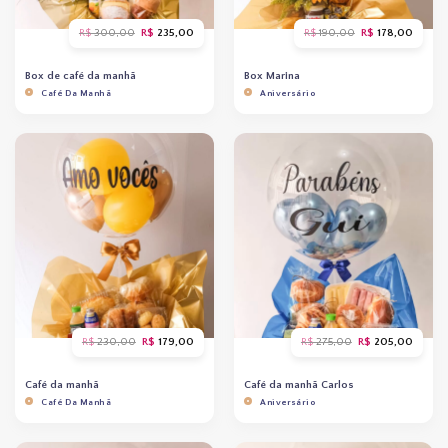
O
O
O
O
R$
300,00
R$
235,00
R$
190,00
R$
178,00
preço
preço
preço
preço
original
atual
original
atual
era:
é:
era:
é:
Box de café da manhã
Box Marina
R$ 300,00.
R$ 235,00.
R$ 190,00.
R$ 178
Café Da Manhã
Aniversário
O
O
O
O
R$
230,00
R$
179,00
R$
275,00
R$
205,00
preço
preço
preço
preço
original
atual
original
atual
era:
é:
era:
é:
Café da manhã
Café da manhã Carlos
R$ 230,00.
R$ 179,00.
R$ 275,00.
R$ 205
Café Da Manhã
Aniversário