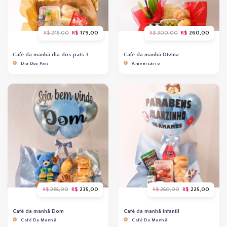
O
O
O
O
R$
245,00
R$
179,00
R$
300,00
R$
260,00
preço
preço
preço
preço
original
atual
original
atual
era:
é:
era:
é:
Café da manhã dia dos pais 3
Café da manhã Divina
R$ 245,00.
R$ 179,00.
R$ 300,00.
R$ 260
Dia Dos Pais
Aniversário
O
O
O
O
R$
265,00
R$
235,00
R$
250,00
R$
225,00
preço
preço
preço
preço
original
atual
original
atual
era:
é:
era:
é:
Café da manhã Dom
Café da manhã infantil
R$ 265,00.
R$ 235,00.
R$ 250,00.
R$ 225
Café Da Manhã
Café Da Manhã