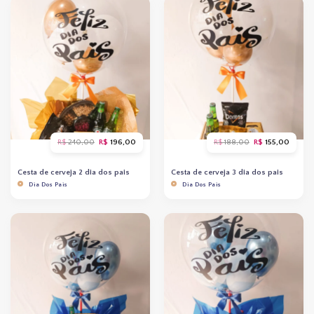
O
O
O
O
R$
240,00
R$
196,00
R$
188,00
R$
155,00
preço
preço
preço
preço
original
atual
original
atual
era:
é:
era:
é:
Cesta de cerveja 2 dia dos pais
Cesta de cerveja 3 dia dos pais
R$ 240,00.
R$ 196,00.
R$ 188,00.
R$ 155
Dia Dos Pais
Dia Dos Pais