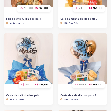
O
O
O
O
R$
280,00
R$
265,00
R$
245,00
R$
186,00
preço
preço
preço
preço
original
atual
original
atual
era:
é:
era:
é:
Box de whisky dia dos pais
Café da manhã dia dos pais 3
R$ 280,00.
R$ 265,00.
R$ 245,00.
R$ 186
Aniversário
Dia Dos Pais
O
O
O
O
R$
255,00
R$
245,00
R$
245,00
R$
205,00
preço
preço
preço
preço
original
atual
original
atual
era:
é:
era:
é:
Cesta de café dia dos pais 1
Cesta de café dia dos pais 2
R$ 255,00.
R$ 245,00.
R$ 245,00.
R$ 205
Dia Dos Pais
Dia Dos Pais