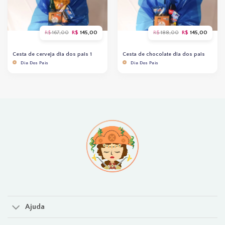
O
O
O
O
R$
167,00
R$
145,00
R$
188,00
R$
145,00
preço
preço
preço
preço
original
atual
original
atual
era:
é:
era:
é:
Cesta de cerveja dia dos pais 1
Cesta de chocolate dia dos pais
R$ 167,00.
R$ 145,00.
R$ 188,00.
R$ 145
Dia Dos Pais
Dia Dos Pais
Ajuda