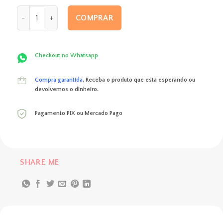
original
atual
Box Stitch quantidade
era:
é:
COMPRAR
R$ 290,00.
R$ 265,00.
Checkout no Whatsapp
Compra garantida
. Receba o produto que está esperando ou
devolvemos o dinheiro.
Pagamento PIX ou Mercado Pago
SHARE ME