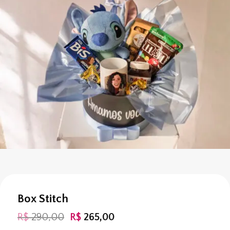
Box Stitch
O
O
R$
290,00
R$
265,00
preço
preço