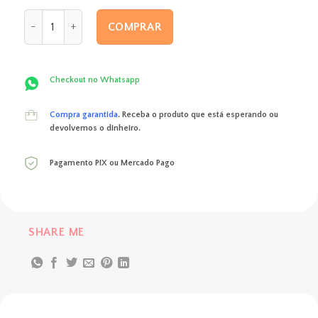
original
atual
Box Paulinho quantidade
era:
é:
COMPRAR
R$ 180,00.
R$ 169,00.
Checkout no Whatsapp
Compra garantida
. Receba o produto que está esperando ou
devolvemos o dinheiro.
Pagamento PIX ou Mercado Pago
SHARE ME