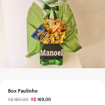
Box Paulinho
O
O
R$
180,00
R$
169,00
preço
preço