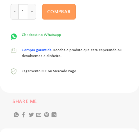
original
atual
Box dia dos namorados 6 quantidade
era:
é:
COMPRAR
R$ 275,00.
R$ 239,00.
Checkout no Whatsapp
Compra garantida
. Receba o produto que está esperando ou
devolvemos o dinheiro.
Pagamento PIX ou Mercado Pago
SHARE ME