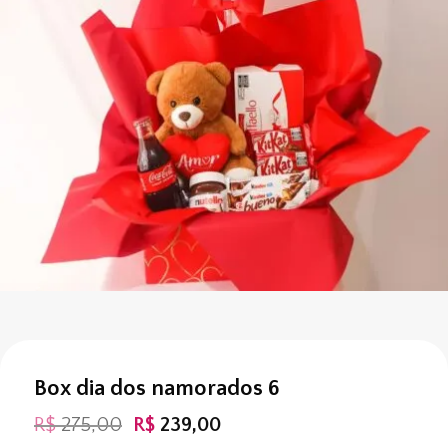
Box dia dos namorados 6
O
O
R$
275,00
R$
239,00
preço
preço