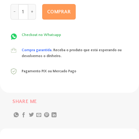
original
atual
Box dia dos namorados 4 quantidade
era:
é:
COMPRAR
R$ 180,00.
R$ 173,00.
Checkout no Whatsapp
Compra garantida
. Receba o produto que está esperando ou
devolvemos o dinheiro.
Pagamento PIX ou Mercado Pago
SHARE ME