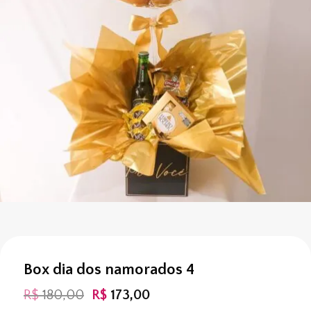
Box dia dos namorados 4
O
O
R$
180,00
R$
173,00
preço
preço