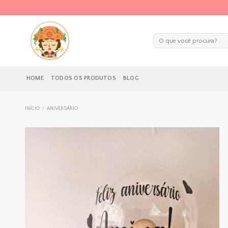
Skip
to
content
Pesquisar
por:
HOME
TODOS OS PRODUTOS
BLOG
INÍCIO
/
ANIVERSÁRIO